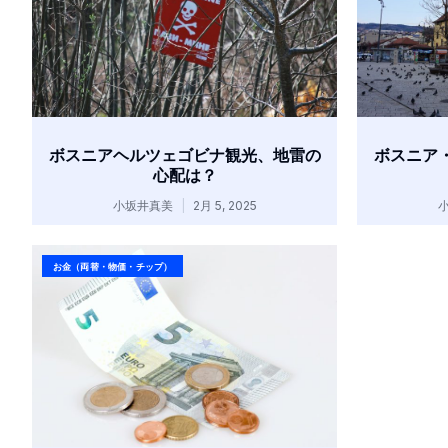
ボスニアヘルツェゴビナ観光、地雷の
ボスニア
心配は？
小坂井真美
2月 5, 2025
お金（両替・物価・チップ）