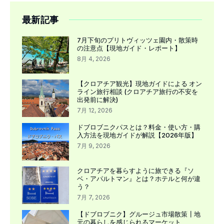
最新記事
7月下旬のプリトヴィッツェ園内・散策時
の注意点【現地ガイド・レポート】
8月 4, 2026
【クロアチア観光】現地ガイドによる オン
ライン旅行相談 (クロアチア旅行の不安を
出発前に解決)
7月 12, 2026
ドブロブニクパスとは？料金・使い方・購
入方法を現地ガイドが解説【2026年版】
7月 9, 2026
クロアチアを暮らすように旅できる『ソ
ベ・アパルトマン』とは？ホテルと何が違
う？
7月 7, 2026
【ドブロブニク】グルージュ市場散策┃地
元の暮らしを感じられるマーケット