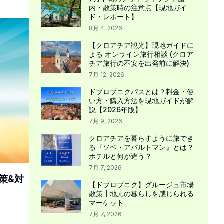
内・散策時の注意点【現地ガイ
ド・レポート】
8月 4, 2026
【クロアチア観光】現地ガイドに
よる オンライン旅行相談 (クロア
チア旅行の不安を出発前に解決)
7月 12, 2026
ドブロブニクパスとは？料金・使
い方・購入方法を現地ガイドが解
説【2026年版】
7月 9, 2026
クロアチアを暮らすように旅でき
る『ソベ・アパルトマン』とは？
ホテルと何が違う？
7月 7, 2026
策&対
【ドブロブニク】グルージュ市場
散策┃地元の暮らしを感じられる
マーケット
7月 7, 2026