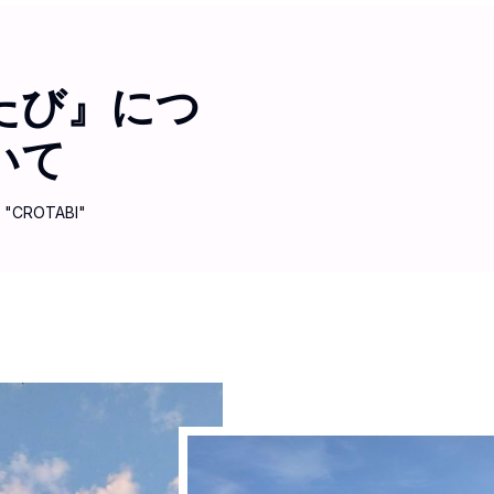
たび』につ
いて
 "CROTABI"