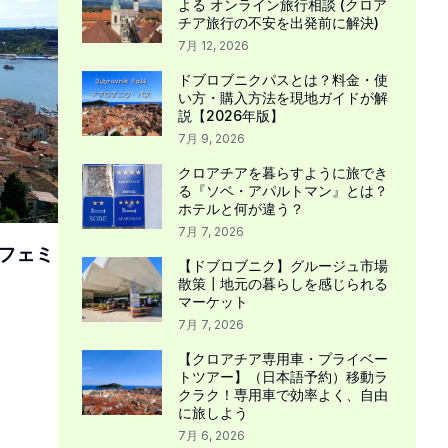
よる オンライン旅行相談 (クロア
チア旅行の不安を出発前に解決)
7月 12, 2026
ドブロブニクパスとは？料金・使
い方・購入方法を現地ガイドが解
説【2026年版】
7月 9, 2026
クロアチアを暮らすように旅でき
る『ソベ・アパルトマン』とは？
ホテルと何が違う？
7月 7, 2026
フェミ
【ドブロブニク】グルージュ市場
散策┃地元の暮らしを感じられる
マーケット
7月 7, 2026
【クロアチア専用車・プライベー
トツアー】（日本語予約）移動ラ
クラク！専用車で効率よく、自由
に旅しよう
7月 6, 2026