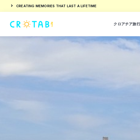
CREATING MEMORIES THAT LAST A LIFETIME
クロアチア旅