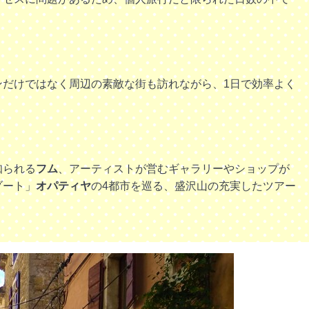
ンだけではなく周辺の素敵な街も訪れながら、1日で効率よく
知られる
フム
、アーティストが営むギャラリーやショップが
ゾート」
オパティヤ
の4都市を巡る、盛沢山の充実したツアー