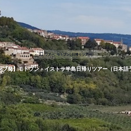
ツアー
,
モトブン
,
日帰りツアー
レブ発】モトブン・イストラ半島日帰りツアー（日本語