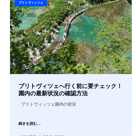
プリトヴィッツェ
プリトヴィツェへ行く前に要チェック！
園内の最新状況の確認方法
プリトヴィッツェ園内の状況
続きを読む...