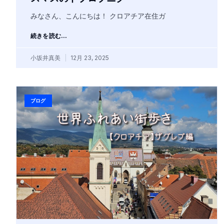
みなさん、こんにちは！ クロアチア在住ガ
続きを読む...
小坂井真美
12月 23, 2025
ブログ