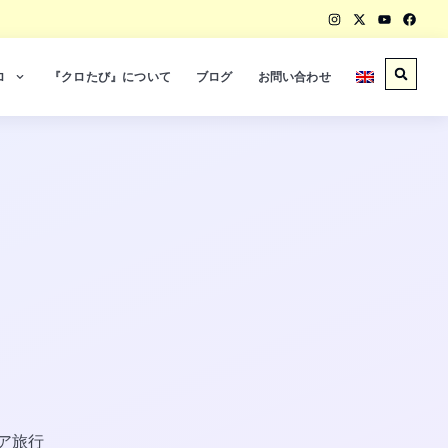
ロ
『クロたび』について
ブログ
お問い合わせ
ア旅行