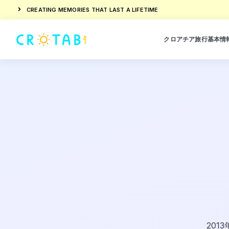
CREATING MEMORIES THAT LAST A LIFETIME
クロアチア旅行基本情
20