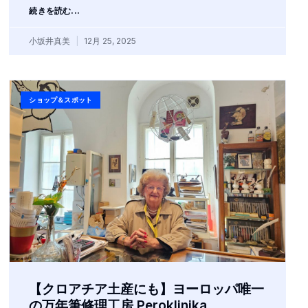
続きを読む...
小坂井真美
12月 25, 2025
ショップ＆スポット
【クロアチア土産にも】ヨーロッパ唯一
の万年筆修理工房 Peroklinika