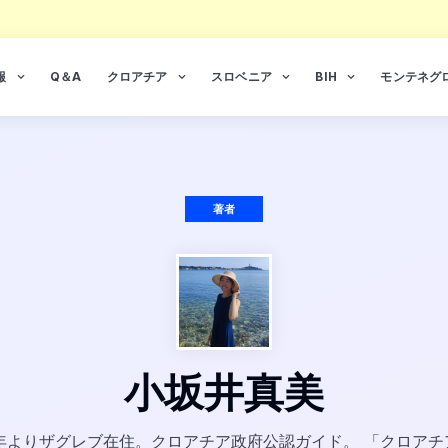
報
Q＆A
クロアチア
スロベニア
BIH
モンテネグ
著者
小坂井真美
13年よりザグレブ在住。クロアチア政府公認ガイド。 「クロアチ