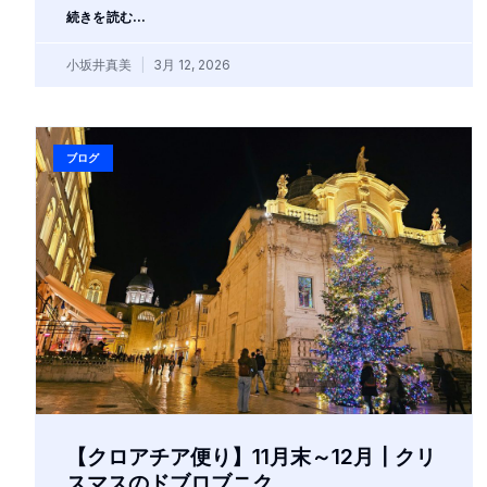
続きを読む...
小坂井真美
3月 12, 2026
ブログ
【クロアチア便り】11月末～12月┃クリ
スマスのドブロブニク