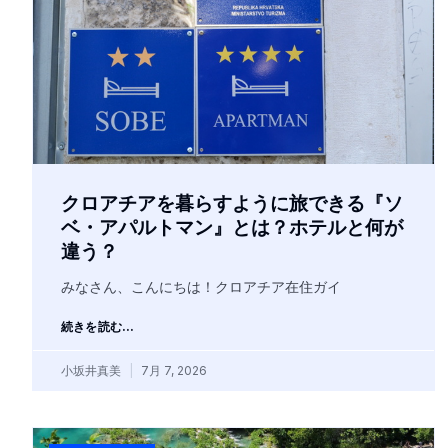
クロアチアを暮らすように旅できる『ソ
ベ・アパルトマン』とは？ホテルと何が
違う？
みなさん、こんにちは！クロアチア在住ガイ
続きを読む...
小坂井真美
7月 7, 2026