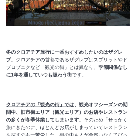
冬のクロアチア旅行に一番おすすめしたいのはザグレ
ブ
。クロアチアの首都であるザグレブはスプリットやド
ブロブニクなど「観光の街」とは異なり、
季節関係なし
に1年を通していつも賑わう街
です。
クロアチアの「観光の街」では
、観光オフシーズンの期
間中、旧市街エリア（観光エリア）のお店やレストラン
の多くが冬季休業してしまいます
。そのため「せっかく
旅にきたのに、ほとんどお店がしまっていてレストラン
を探すのも一苦労した。街の中も人が全然いなくてびっ