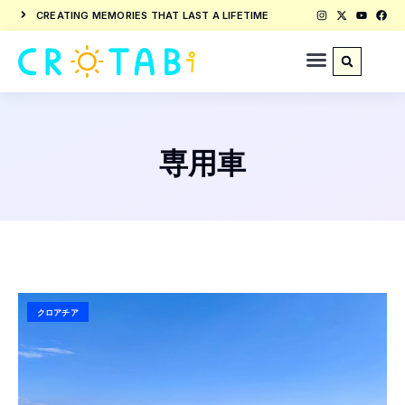
CREATING MEMORIES THAT LAST A LIFETIME
専用車
クロアチア