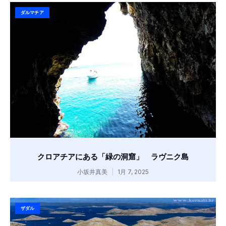
ダルマチア
クロアチアにある「緑の洞窟」 ラヴニク島
小坂井真美
1月 7, 2025
ザダル