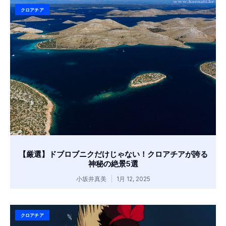
クロアチア
【厳選】ドブロブニクだけじゃない！クロアチアが誇る
神秘の絶景5選
小坂井真美
1月 12, 2025
クロアチア