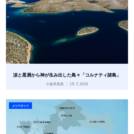
涙と星屑から神が生み出した島々「コルナティ諸島」
小坂井真美
1月 7, 2025
エリアガイド