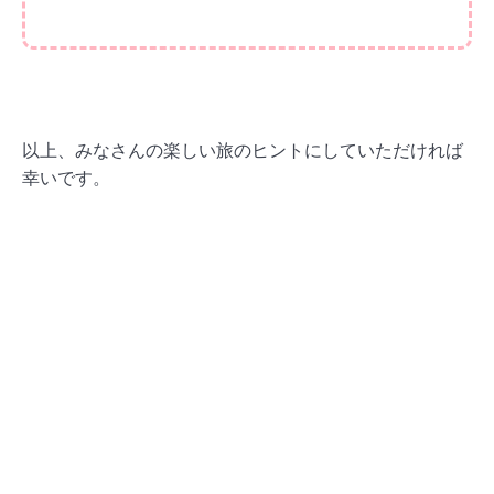
以上、みなさんの楽しい旅のヒントにしていただければ
幸いです。
クロアチア都市別観光情報をチェック！
⇒
ドブロブニク
観光情報一覧は
こちら
⇒
ザグレブ
観光情報一覧は
こちら