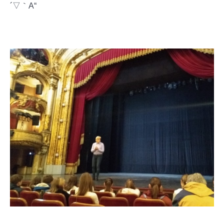
´▽｀A“