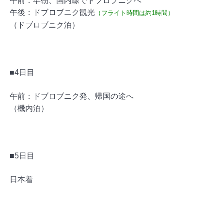
午前：早朝、国内線でドブロブニクへ
午後：ドブロブニク観光
（フライト時間は約1時間）
（ドブロブニク泊）
■4日目
午前：ドブロブニク発、帰国の途へ
（機内泊）
■5日目
日本着