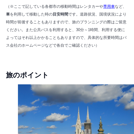
（※ここで記している各都市の移動時間はレンタカーや
専用車
など、
車
を利用して移動した時の
目安時間
です。道路状況、国境状況により
時間が前後することもありますので、旅のプランニングの際はご留意
ください。また公共バスを利用すると、30分～1時間、利用する便に
よってはそれ以上かかることもありますので、具体的な所要時間はバ
ス会社のホームページなどで各
自でご確認ください）
旅のポイント