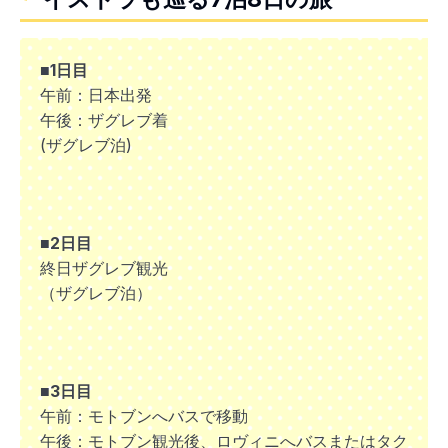
■1日目
午前：日本出発
午後：ザグレブ着
(ザグレブ泊)
■2日目
終日ザグレブ観光
（ザグレブ泊）
■3日目
午前：モトブンへバスで移動
午後：モトブン観光後、ロヴィニへバスまたはタク