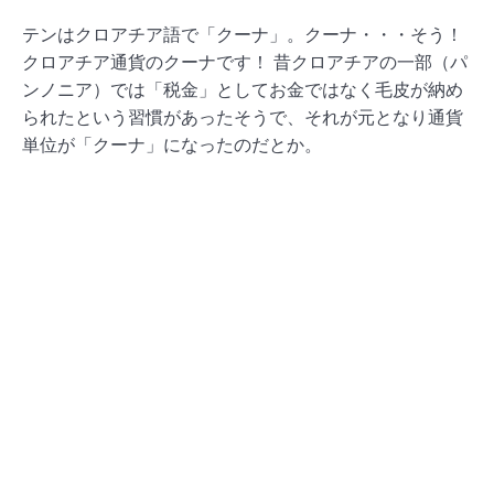
テンはクロアチア語で「クーナ」。クーナ・・・そう！
クロアチア通貨のクーナです！
昔クロアチアの一部（パ
ンノニア）では「税金」としてお金ではなく毛皮が納め
られたという習慣があったそうで、それが元となり通貨
単位が「クーナ」になったのだとか。
この小話を思い出しながら、じっくりと美しい屋根瓦を
鑑賞してくださいね。
ところで、この教会が建つ広場は「聖マルコ広場」と呼
ばれ、国の中枢機関が集まるクロアチアにとって非常に
重要な場所なのです！例えるならば、そう“クロアチアの
永田町”！教会を正面に見て右側が国会議事堂、左側には