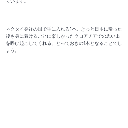
ています。
ネクタイ発祥の国で手に入れる1本。きっと日本に帰った
後も身に着けるごとに楽しかったクロアチアでの思い出
を呼び起こしてくれる、とっておきの1本となることでし
ょう。
【各店舗のDATA】
クロアチア国内で最も人気のあるネクタイ専門店クロア
タ。本店があるザグレブの他にドブロブニク、スプリッ
トなど、国内に十 数店舗を展開しています。そのなかで
も特に旅行者でも訪れやすい、ザグレブ、ドブロブニ