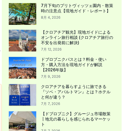
7月下旬のプリトヴィッツェ園内・散策
時の注意点【現地ガイド・レポート】
8月 4, 2026
【クロアチア観光】現地ガイドによる
オンライン旅行相談 (クロアチア旅行の
不安を出発前に解決)
7月 12, 2026
ク
ドブロブニクパスとは？料金・使い
方・購入方法を現地ガイドが解説
【2026年版】
7月 9, 2026
クロアチアを暮らすように旅できる
『ソベ・アパルトマン』とは？ホテル
と何が違う？
7月 7, 2026
【ドブロブニク】グルージュ市場散策
┃地元の暮らしを感じられるマーケッ
ト
7月 7, 2026