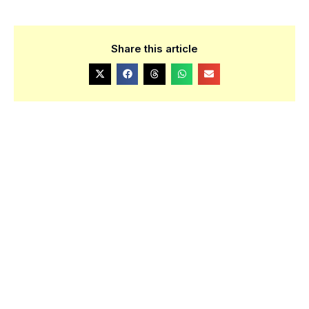
Share this article
小坂井真美
2013年よりザグレブ在住。クロアチア政府公認ガイド。
「クロアチア旅行を楽しみにされているみなさんの、最高
の旅の思い出作りのお手伝いをしたい」という想いを旨に
『クロたび』専属ライター、観光ガイド、撮影コーディネ