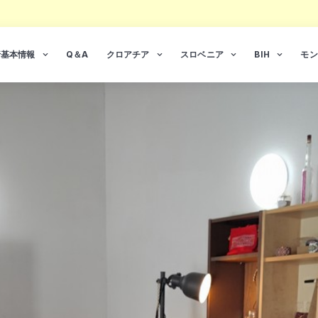
行基本情報
Q＆A
クロアチア
スロベニア
BIH
モン