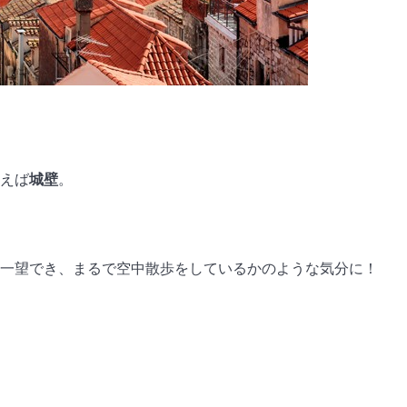
えば
城壁
。
一望でき、まるで空中散歩をしているかのような気分に！