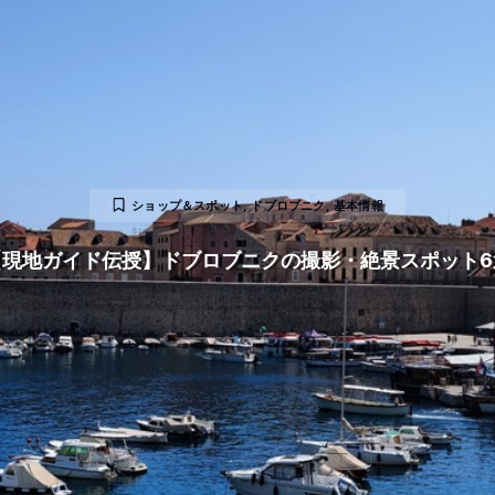
ショップ＆スポット
,
ドブロブニク
,
基本情報
【現地ガイド伝授】ドブロブニクの撮影・絶景スポット6