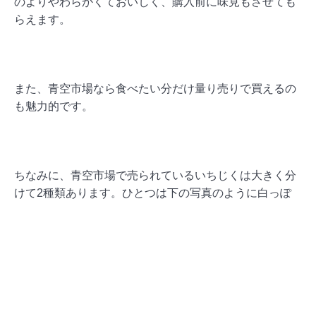
のよりやわらかくておいしく、購入前に味見もさせても
らえます。
また、青空市場なら食べたい分だけ量り売りで買えるの
も魅力的です。
ちなみに、青空市場で売られているいちじくは大きく分
けて2種類あります。ひとつは下の写真のように白っぽ
い粉がかかっているもので、もうひとつはそうでないも
の。
よく「どうして見た目が違うのですか？種類が違う
の？」とご質問をいただきますが、これは乾燥度が違う