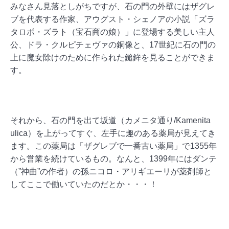
みなさん見落としがちですが、石の門の外壁にはザグレ
ブを代表する作家、アウグスト・シェノアの小説「ズラ
タロボ・ズラト（宝石商の娘）」に登場する美しい主人
公、ドラ・クルピチェヴァの銅像と、17世紀に石の門の
上に魔女除けのために作られた鎚鉾を見ることができま
す。
それから、石の門を出て坂道（カメニタ通り/Kamenita
ulica）を上がってすぐ、左手に趣のある薬局が見えてき
ます。この薬局は「ザグレブで一番古い薬局」で1355年
から営業を続けているもの。なんと、1399年にはダンテ
（”神曲”の作者）の孫ニコロ・アリギエーリが薬剤師と
してここで働いていたのだとか・・・！