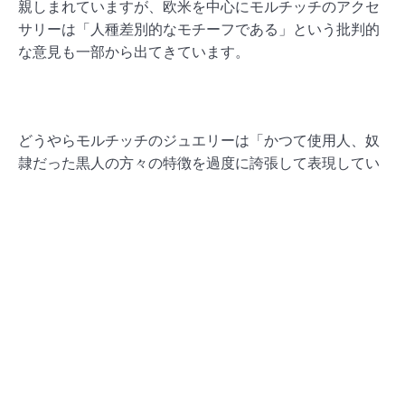
親しまれていますが、欧米を中心にモルチッチのアクセ
サリーは「人種差別的なモチーフである」という批判的
な意見も一部から出てきています。
どうやらモルチッチのジュエリーは「かつて使用人、奴
隷だった黒人の方々の特徴を過度に誇張して表現してい
ることから人種差別的だ」と見なす意見もあるのだそ
う。
（外部サイト参考記事：
ELLE Girl / マイケル・オブ・ケ
ント王子夫人マリー＝クリスティーヌが、人種差別的な
ブローチをつけて謝罪
）