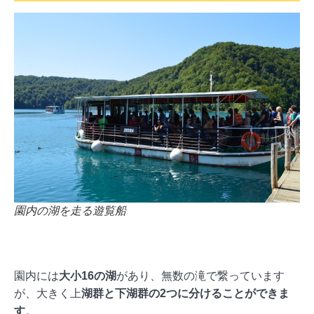
園内の湖を走る遊覧船
園内には
大小16の湖
があり、無数の滝で繋っています
が、大きく上
湖群と下湖群の2つに分けることができま
す
。