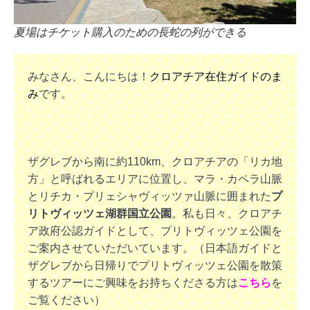
夏場はチケット購入のための長蛇の列ができる
みなさん、こんにちは！
クロアチア在住ガイドのま
み
です。
ザグレブから南に約110km、クロアチアの「リカ地
方」と呼ばれるエリアに位置し、マラ・カペラ山脈
とリチカ・プリェシャヴィッツァ山脈に囲まれた
プ
リトヴィッツェ湖群国立公園
。私も日々、クロアチ
ア政府公認ガイドとして、プリトヴィッツェ公園を
ご案内させていただいています。（日本語ガイドと
ザグレブから日帰りでプリトヴィッツェ公園を散策
するツアーにご興味をお持ちくださる方は
こちら
を
ご覧ください）