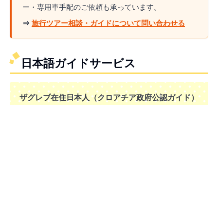
ー・専用車手配のご依頼も承っています。
⇒
旅行ツアー相談・ガイドについて問い合わせる
日本語ガイドサービス
ザグレブ在住日本人（クロアチア政府公認ガイド）
が楽しいクロアチア旅のお手伝いをいたします！
旅の序盤に私が住むザグレブにお越しいただき
日本
語ガイドサービス
をご依頼いただければ、ザグレブ
（もしくは
ザグレブから日帰りでプリトヴィッツ
ェ
）のご案内はもちろん、その後の旅がさらに充実
した時間となるよう、ドブロブニクはもちろん、各