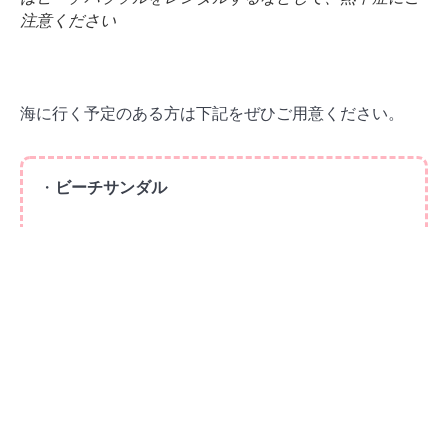
注意ください
海に行く予定のある方は下記をぜひご用意ください。
・
ビーチサンダル
・
タオル
（シートの代わりにも使えます）
・
日焼け止め
（日本からお気に入りのものを持って
くることをおすすめします）