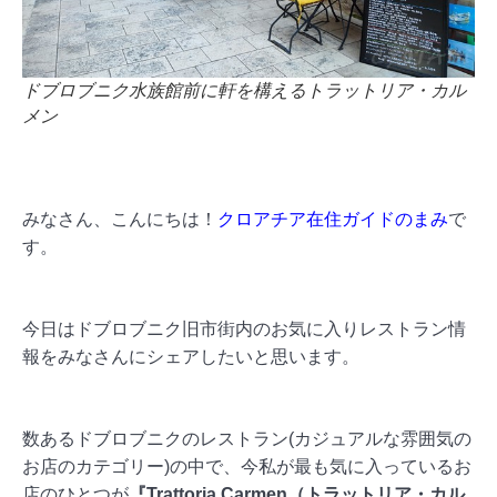
ドブロブニク水族館前に軒を構えるトラットリア・カル
メン
みなさん、こんにちは！
クロアチア在住ガイドのまみ
で
す。
今日はドブロブニク旧市街内のお気に入りレストラン情
報をみなさ
んにシェアしたいと思います。
数あるドブロブニクのレストラン(⁠
カジュアルな雰囲気の
お店のカテゴリー)の中で、
今私が最も気に入っているお
店のひとつが
『Trattoria Carmen（トラットリア・カル