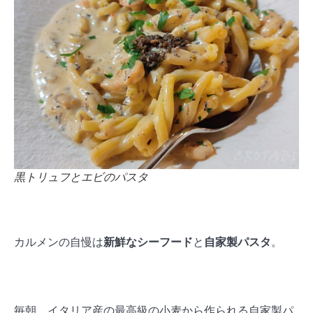
黒トリュフとエビのパスタ
カルメンの自慢は
新鮮なシーフード
と
自家製パスタ
。
毎朝、イタリア産の最高級の小麦から作られる自家製パ