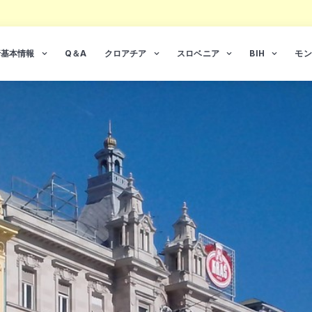
行基本情報
Q＆A
クロアチア
スロベニア
BIH
モン