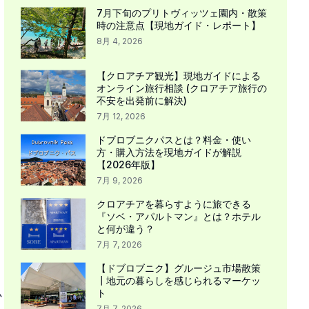
7月下旬のプリトヴィッツェ園内・散策
時の注意点【現地ガイド・レポート】
8月 4, 2026
【クロアチア観光】現地ガイドによる
オンライン旅行相談 (クロアチア旅行の
不安を出発前に解決)
7月 12, 2026
ドブロブニクパスとは？料金・使い
方・購入方法を現地ガイドが解説
【2026年版】
7月 9, 2026
クロアチアを暮らすように旅できる
『ソベ・アパルトマン』とは？ホテル
と何が違う？
7月 7, 2026
【ドブロブニク】グルージュ市場散策
┃地元の暮らしを感じられるマーケッ
ム
ト
7月 7, 2026