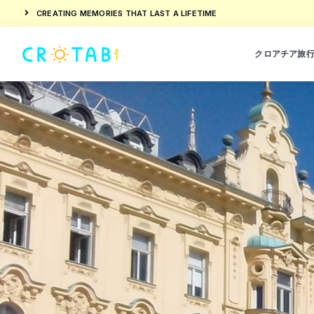
CREATING MEMORIES THAT LAST A LIFETIME
クロアチア旅