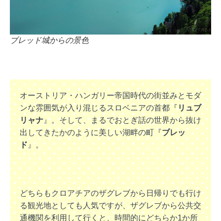
ブレッド城からの景色
オーストリア・ハンガリー帝国時代の街並みとモダ
ンな雰囲気が入り混じるスロベニアの首都『
リュブ
リャナ
』。そして、まるでおとぎ話の世界から抜け
出してきたかのように美しい湖畔の町『
ブレッ
ド
』。
どちらもクロアチアのザグレブから日帰りでも行け
る観光地としても人気ですが、ザグレブから公共交
通機関を利用して行くと、時間的にどちらか1か所