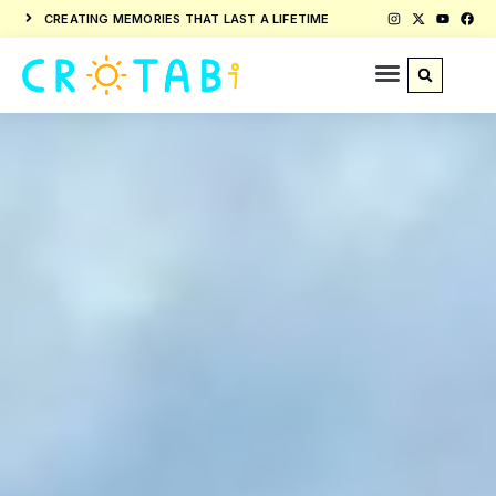
CREATING MEMORIES THAT LAST A LIFETIME