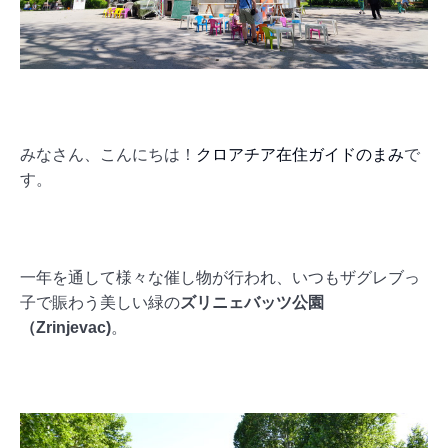
みなさん、こんにちは！
クロアチア在住ガイドのまみ
で
す。
一年を通して様々な催し物が行われ、いつもザグレブっ
子で賑わう美しい緑の
ズリニェバッツ公園
（Zrinjevac)
。